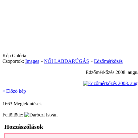
Kép Galéria
Csoportok:
Images
»
NŐI LABDARÚGÁS
»
Edzőmérkőzés
Edzőmérkőzés 2008. augusz
« Előző kép
1663 Megtekintések
Feltöltötte:
Hozzászólások