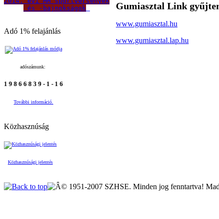
2014. évi MH sportversenyek
Gumiasztal Link gyűjt
 és -bajnokságok
www.gumiasztal.hu
Adó 1% felajánlás
www.gumiasztal.lap.hu
adószámunk:
1 9 8 6 6 8 3 9 - 1 - 1 6
További információ.
Közhasznúság
Közhasznúsági jelentés