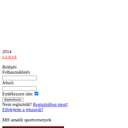
2014
S Z H S E
Belépés
Felhasználónév
Jelszó:
Emlékezzen rám
Nem regisztrált?
Regisztráljon most!
Elfelejtette a jelszavát?
MH amatőr sportversenyek