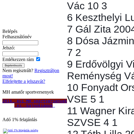
Vác 10 3
6 Keszthelyi 
7 Gál Zita 200
Belépés
Felhasználónév
8 Dósa Jázmi
Jelszó:
7 2
Emlékezzen rám
9 Erdővölgyi V
Nem regisztrált?
Regisztráljon
Reménység Vá
most!
Elfelejtette a jelszavát?
10 Fonyadt Or
MH amatőr sportversenyek
VSE 5 1
2014. évi MH sportversenyek
 és -bajnokságok
11 Wagner Kir
SZVSE 4 1
Adó 1% felajánlás
12 Tóth Lilla 