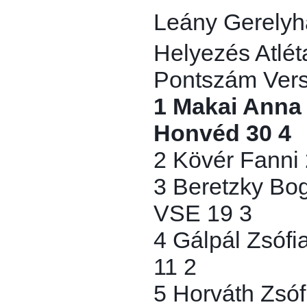
Leány Gerelyha
Helyezés Atlét
Pontszám Ver
1 Makai Anna
Honvéd 30 4
2 Kövér Fann
3 Beretzky Bo
VSE 19 3
4 Gálpál Zsófi
11 2
5 Horváth Zsó