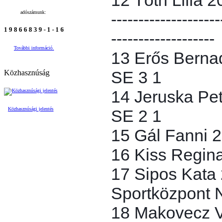
adószámunk:
--------------------
1 9 8 6 6 8 3 9 - 1 - 1 6
-------------------
További információ.
13 Erős Bernad
SE 3 1
Közhasznúság
14 Jeruska Pet
Közhasznúsági jelentés
SE 2 1
15 Gál Fanni 
16 Kiss Regin
17 Sipos Kata
Sportközpont N
18 Makovecz V