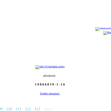
202
adószámunk:
1 9 8 6 6 8 3 9 - 1 - 1 6
További információ.
09
110
111
112
113
Next »