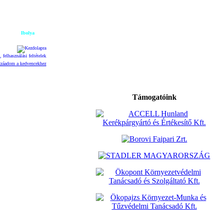
6. Augusztus 7. Péntek
Ibolya
napja
Támogatóink