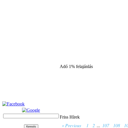
Adó 1% felajánlás
Friss Hírek
« Previous
1
2
...
107
108
1