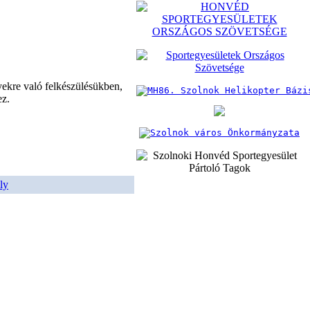
yekre való felkészülésükben,
ez.
ly