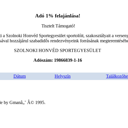
Adó 1% felajánlása!
Tisztelt Támogató!
i a Szolnoki Honvéd Sportegyesület sportolóit, szakosztályait a versen
sával hozzájárul szabadidős rendezvényeink forrásának megteremtéséh
SZOLNOKI HONVÉD SPORTEGYESÜLET
Adószám: 19866839-1-16
Dátum
Helyszín
Találkozóhe