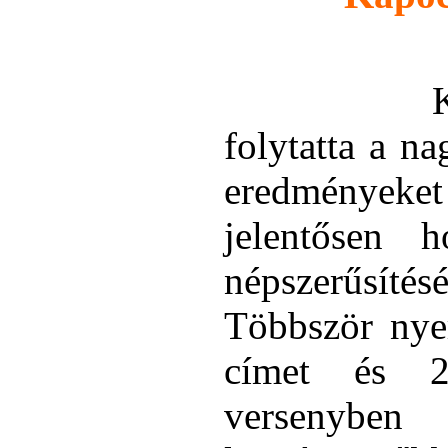
Közben 
folytatta a n
eredményeke
jelentősen h
népszerűsít
Többször nye
címet és 20
versenybe