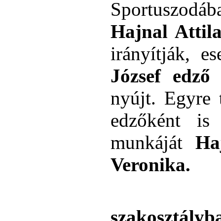
Sportuszodáb
Hajnal Attil
irányítják, e
József edző
i
nyújt. Egyre
edzőként is 
munkáját
Ha
Veronika.
szakosztályba