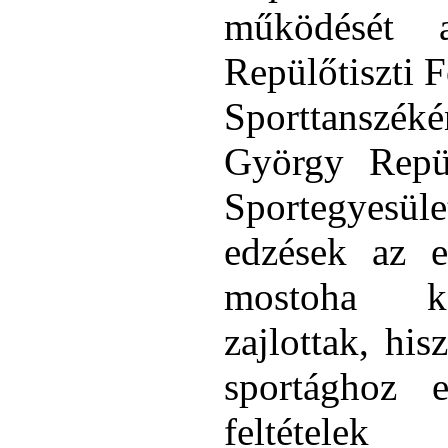
működését 
Repülőtiszti F
Sporttanszék
György Repü
Sportegyesül
edzések az e
mostoha kö
zajlottak, hi
sportághoz e
feltételek