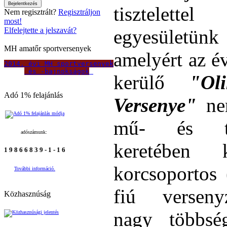
tisztelette
Nem regisztrált?
Regisztráljon
most!
egyesületünk 
Elfelejtette a jelszavát?
MH amatőr sportversenyek
amelyért az é
2014. évi MH sportversenyek
 és -bajnokságok
kerülő
"Ol
Adó 1% felajánlás
Versenye"
nem
mű- és to
adószámunk:
keretébe
1 9 8 6 6 8 3 9 - 1 - 1 6
korcsoportos 
További információ.
fiú verseny
Közhasznúság
nagy többsé