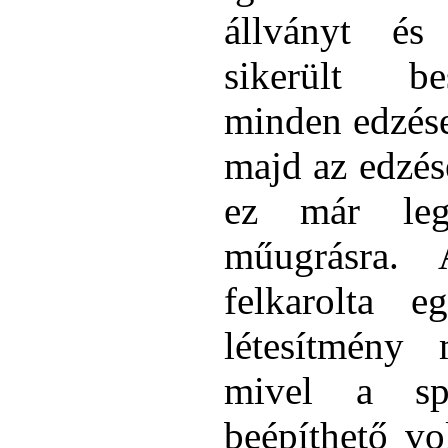
állványt és
sikerült be
minden edzésen
majd az edzés
ez már lega
műugrásra. 
felkarolta 
létesítmény 
mivel a sp
beépíthető v