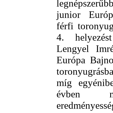
legnépszerűbb
junior Euró
férfi toronyu
4. helyezés
Lengyel Imré
Európa Bajno
toronyugrásba
míg egyénib
évben na
eredményess