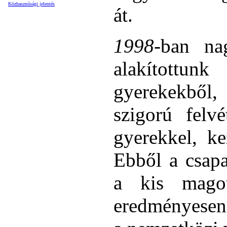
Közhasznúsági jelentés
át.
1998
-ban na
alakított
gyerekekből
szigorú felv
gyerekkel, k
Ebből a csapa
a kis mago
eredményesen 