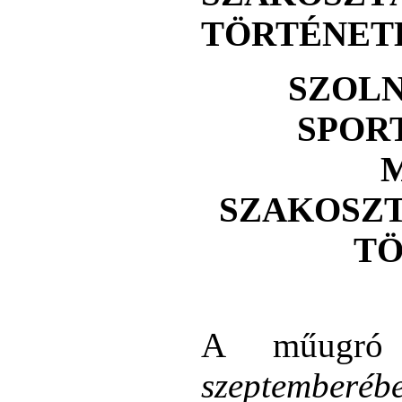
TÖRTÉNET
SZOL
SPOR
SZAKOSZ
TÖ
A műugró 
szeptemberéb