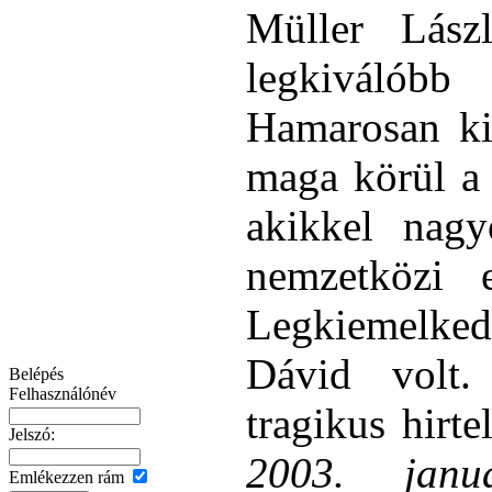
Müller Lász
legkiválóbb
Hamarosan kis
maga körül a 
akikkel nag
nemzetközi 
Legkiemelked
Dávid volt.
Belépés
Felhasználónév
tragikus hirte
Jelszó:
2003. januá
Emlékezzen rám