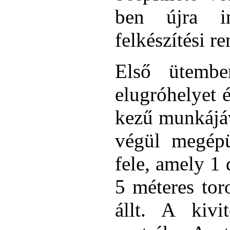
ben újra in
felkészítési r
Első ütemb
elugróhelyet é
kezű munkájá
végül megépü
fele, amely 1
5 méteres tor
állt. A kivi