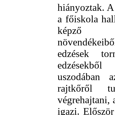
hiányoztak. A 
a főiskola hall
képző sz
növendékeib
edzések tor
edzésekből 
uszodában a
rajtkőről 
végrehajtani,
igazi. Előszö