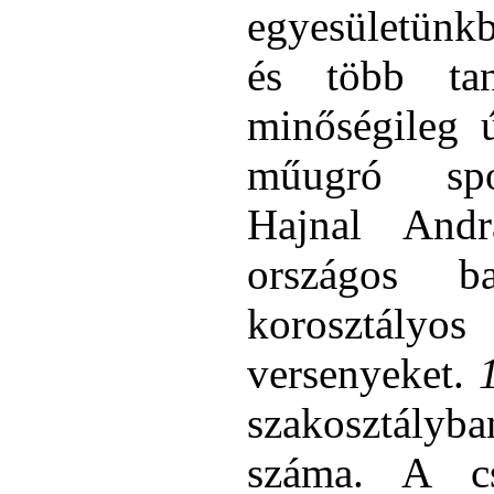
egyesületünk
és több tan
minőségileg ú
műugró spor
Hajnal Andr
országos b
korosztá
versenyeket.
szakosztályb
száma. A cs