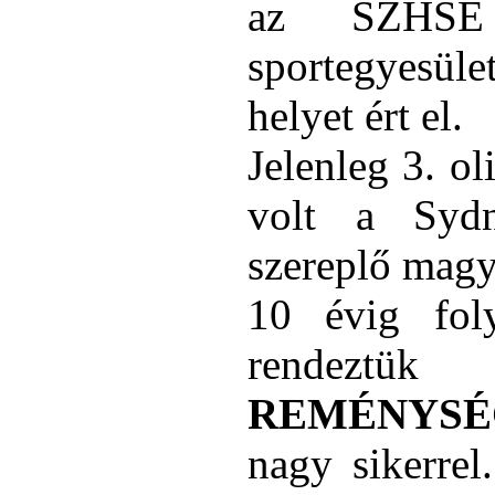
az SZHSE 
sportegyesül
helyet ért el.
Jelenleg 3. ol
volt a Syd
szereplő magy
10 évig fol
rendezt
REMÉNYSÉ
nagy sikerrel