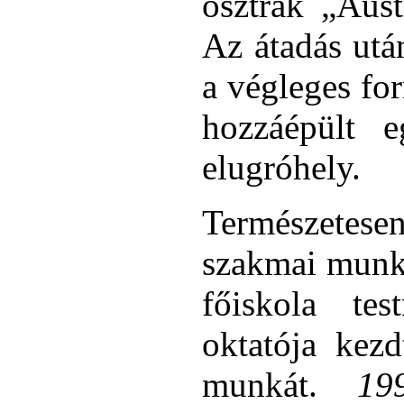
osztrák „Aust
Az átadás utá
a végleges fo
hozzáépült 
elugróhely.
Természetes
szakmai munka
főiskola tes
oktatója kezd
munkát.
19