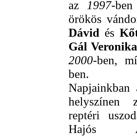
az
1997
-ben
örökös vándo
Dávid
és
Kőt
Gál Veronik
2000-
ben, 
ben.
Napjainkban
helyszínen 
reptéri uszo
Hajós A