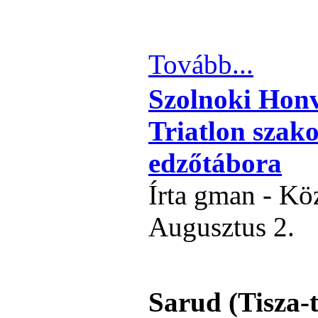
Tovább...
Szolnoki Honv
Triatlon szak
edzőtábora
Írta gman - Kö
Augusztus 2.
Sarud (Tisza-