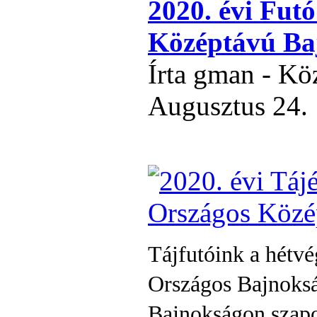
2020. évi Fut
Középtávú Ba
Írta gman - Kö
Augusztus 24.
Tájfutóink a hétv
Országos Bajnoksá
Bajnokságon szapo