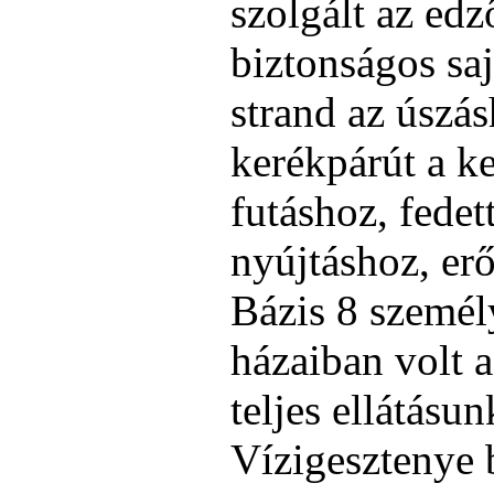
szolgált az ed
biztonságos saj
strand az úszás
kerékpárút a k
futáshoz, fedet
nyújtáshoz, er
Bázis 8 személ
házaiban volt a
teljes ellátásu
Vízigesztenye b