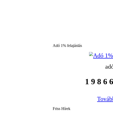
Adó 1% felajánlás
ad
1 9 8 6 6
Tovább
Friss Hírek