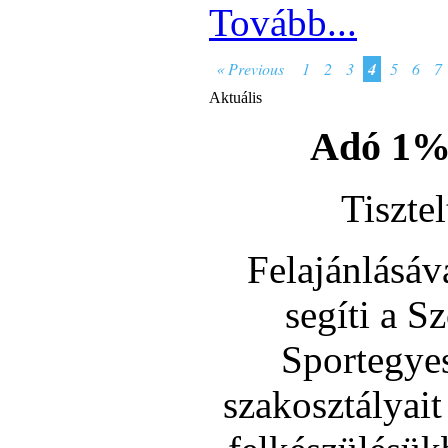
Tovább...
« Previous
1
2
3
4
5
6
7
Aktuális
Adó 1% 
Tiszte
Felajánlásá
segíti a 
Sportegyes
szakosztályait