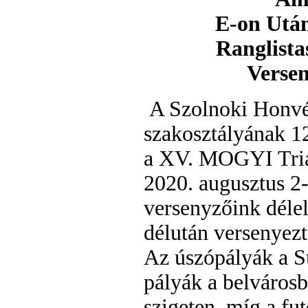
E-on Után
Ranglista
Verse
A Szolnoki Honvé
szakosztályának 12
a XV. MOGYI Tria
2020. augusztus 2-
versenyzőink déle
délután versenyez
Az úszópályák a S
pályák a belvárosb
szigeten, míg a fu