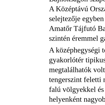
A Középtávú Orsz
selejtezője egybe
Amatőr Tájfutó Baj
szintén éremmel g
A középhegységi t
gyakorlótér tipiku
megtalálhatók vol
tengerszint felett
falú völgyekkel és
helyenként nagyob