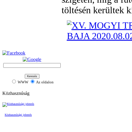
töltésén kerültek k
WWW
Az oldalon
Közhasznúság
Közhasznúsági jelentés