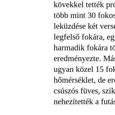
kövekkel tették pr
több mint 30 fokos
leküzdése két ver
legfelső fokára, e
harmadik fokára tö
eredményezte. Más
ugyan közel 15 fo
hőmérséklet, de erő
csúszós füves, sz
nehezítették a futá