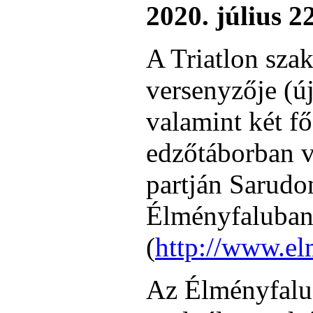
2020. július 2
A Triatlon sza
versenyzője (új
valamint két fő
edzőtáborban ve
partján Sarudo
Élményfaluba
(
http://www.el
Az Élményfalu 