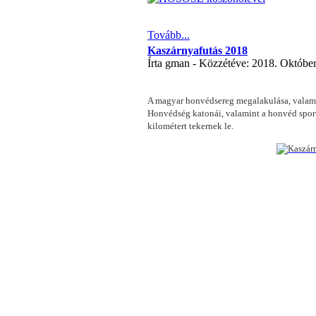
Tovább...
Kaszárnyafutás 2018
Írta gman - Közzétéve: 2018. Október
A magyar honvédsereg megalakulása, valamint
Honvédség katonái, valamint a honvéd sport
kilométert tekernek le.