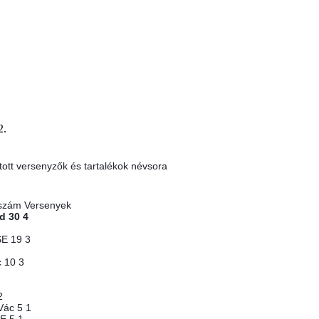
2.
tott versenyzők és tartalékok névsora
tszám Versenyek
d 30 4
SE 19 3
 10 3
2
Vác 5 1