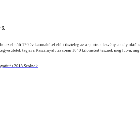
 6.
 az elmúlt 170 év katonahősei előtt tiszteleg az a sportrendezvény, amely októbe
egyesületek tagjai a Kaszárnyafutás során 1848 kilométert tesznek meg futva, míg