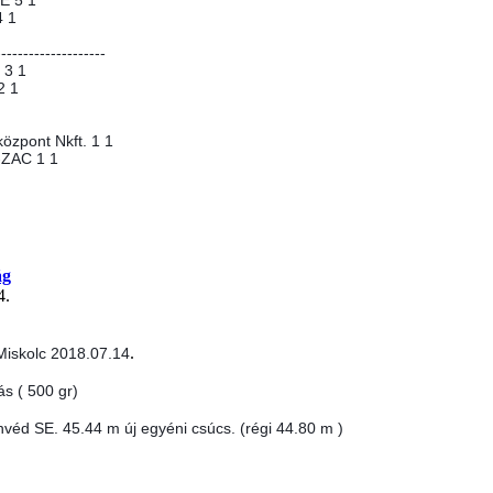
E 5 1
4 1
--------------------
 3 1
2 1
özpont Nkft. 1 1
-ZAC 1 1
ág
4.
.
Miskolc 2018.07.14
ás ( 500 gr)
véd SE. 45.44 m új egyéni csúcs. (régi 44.80 m )