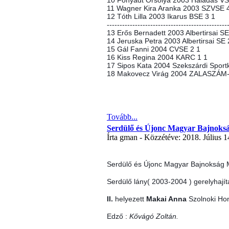
10 Fonyadt Orsolya 2003 Haladás VS
11 Wagner Kira Aranka 2003 SZVSE 
12 Tóth Lilla 2003 Ikarus BSE 3 1
-----------------------------------------------
13 Erős Bernadett 2003 Albertirsai SE
14 Jeruska Petra 2003 Albertirsai SE 
15 Gál Fanni 2004 CVSE 2 1
16 Kiss Regina 2004 KARC 1 1
17 Sipos Kata 2004 Szekszárdi Sportk
18 Makovecz Virág 2004 ZALASZÁM
Tovább...
Serdülő és Újonc Magyar Bajnoks
Írta gman - Közzétéve: 2018. Július 1
Serdülő és Újonc Magyar Bajnokság 
Serdülő lány( 2003-2004 ) gerelyhajít
II.
helyezett
Makai Anna
Szolnoki Hon
Edző :
Kővágó Zoltán.