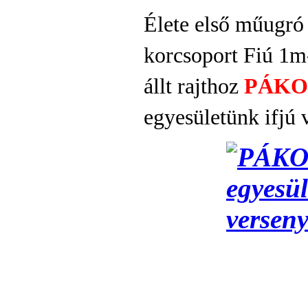
Élete első műugró
korcsoport Fiú 1m
állt rajthoz
PÁKO
egyesületünk ifjú 