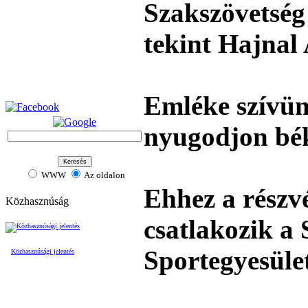
Szakszövetség 
tekint Hajnal 
Emléke szívün
nyugodjon bé
WWW
Az oldalon
Ehhez a részv
Közhasznúság
csatlakozik a
Sportegyesület
Közhasznúsági jelentés