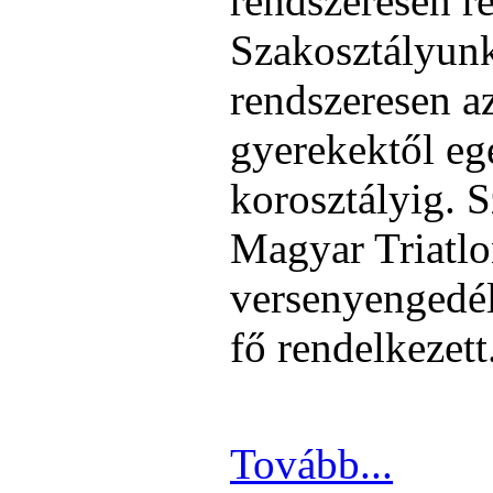
rendszeresen ré
Szakosztályunk
rendszeresen a
gyerekektől eg
korosztályig. 
Magyar Triatlo
versenyengedé
fő rendelkezett
Tovább...