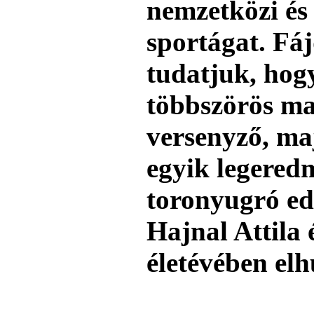
nemzetközi é
sportágat. F
tudatjuk, hog
többszörös m
versenyző, maj
egyik legered
toronyugró ed
Hajnal Attila 
életévében elh