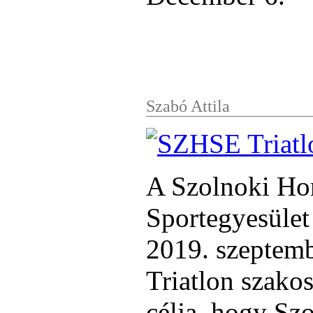
Szabó Attila
A Szolnoki Ho
Sportegyesület 
2019. szeptembe
Triatlon szakos
célja, hogy Szo