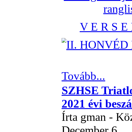
rangli
V E R S E 
Tovább...
SZHSE Triatlo
2021 évi besz
Írta gman - Kö
December 6.