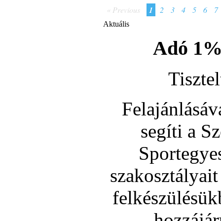
« Previous
1
2
3
4
5
6
7
Aktuális
Adó 1% 
Tiszte
Felajánlásá
segíti a 
Sportegyes
szakosztályait
felkészülésük
hozzájár