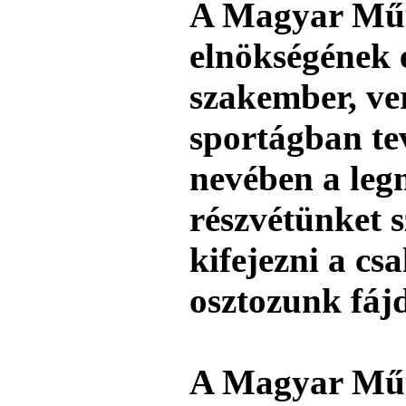
A Magyar Műu
elnökségének 
szakember, ve
sportágban t
nevében a leg
részvétünket 
kifejezni a cs
osztozunk fá
A Magyar Mű