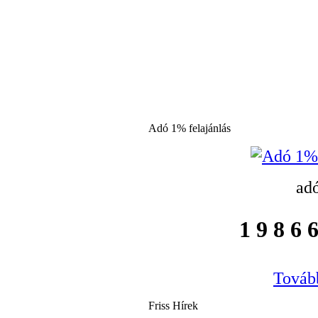
Adó 1% felajánlás
ad
1 9 8 6 6
Tovább
Friss Hírek