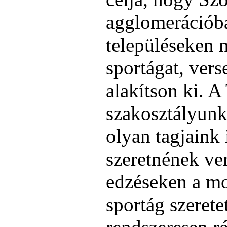
agglomerációba
településeken n
sportágat, vers
alakítson ki. A
szakosztályunk
olyan tagjaink 
szeretnének ve
edzéseken a m
sportág szerete