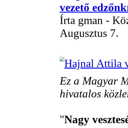
vezető edzőnk
Írta gman - Kö
Augusztus 7.
Ez a Magyar M
hivatalos közl
"
Nagy vesztesé